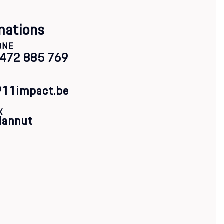
mations
ONE
)472 885 769
911impact.be
X
Hannut