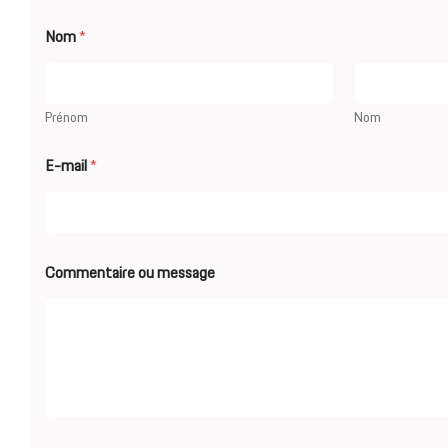
Nom
*
Prénom
Nom
N
E-mail
*
o
m
*
E
-
m
Commentaire ou message
a
i
l