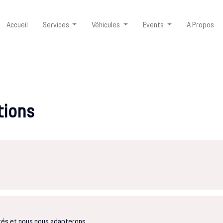
Accueil
Services
Véhicules
Events
A Propos
tions
tés et nous nous adapterons.