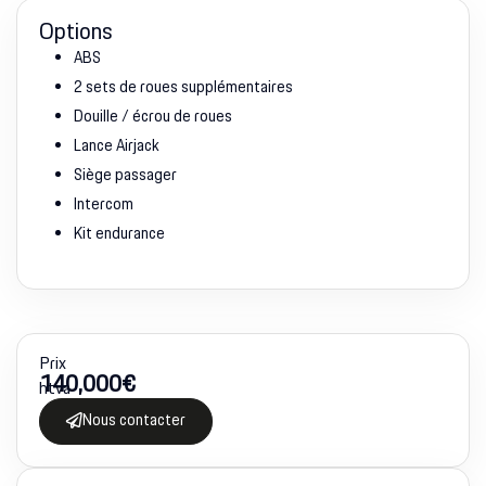
Options
ABS
2 sets de roues supplémentaires
Douille / écrou de roues
Lance Airjack
Siège passager
Intercom
Kit endurance
Prix
140,000
€
htva
Nous contacter