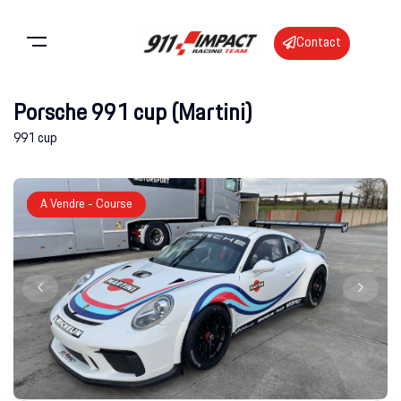
Contact
Porsche 991 cup (Martini)
991 cup
Featured
A Vendre - Course